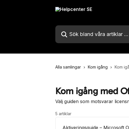
Hoppa till huvudinnehåll
Sök bland våra artiklar …
Alla samlingar
Kom igång
Kom ig
Kom igång med Of
Välj guiden som motsvarar licens
5 artiklar
Aktiveringsguide – Microsoft O