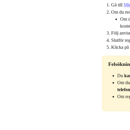
Gå till 
Mic
Om du reda
Om du
kostn
Följ anvis
Slutför re
Klicka på 
Felsöknin
Du 
ka
Om du 
telef
Om regi