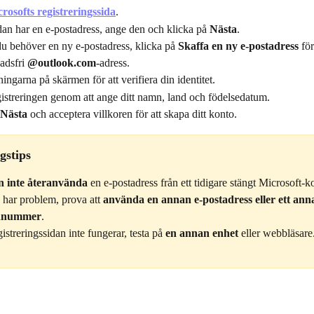
rosofts registreringssida
.
n har en e-postadress, ange den och klicka på 
Nästa
.
 behöver en ny e-postadress, klicka på 
Skaffa en ny e-postadress
 fö
adsfri 
@outlook.com
-adress.
ningarna på skärmen för att verifiera din identitet.
gistreringen genom att ange ditt namn, land och födelsedatum.
Nästa
 och acceptera villkoren för att skapa ditt konto.
gstips
n inte återanvända
 en e-postadress från ett tidigare stängt Microsoft-k
har problem, prova att 
använda en annan e-postadress eller ett anna
onnummer
.
streringssidan inte fungerar, testa på 
en annan enhet
 eller webbläsare