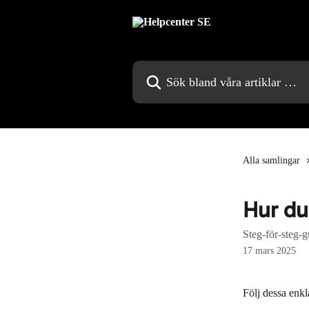
Hoppa till huvudinnehåll
Sök bland våra artiklar …
Alla samlingar
Hur du
Steg-för-steg-g
17 mars 2025
Följ dessa enkla