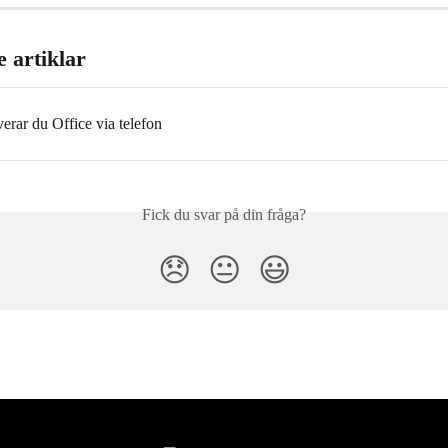
 artiklar
verar du Office via telefon
Fick du svar på din fråga?
😞
😐
😃