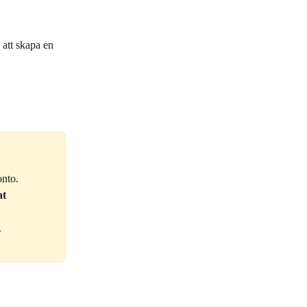
r att skapa en 
onto.
t 
.