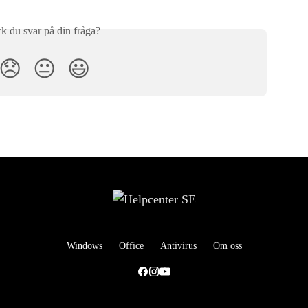
ck du svar på din fråga?
😞
😐
😃
Windows
Office
Antivirus
Om oss