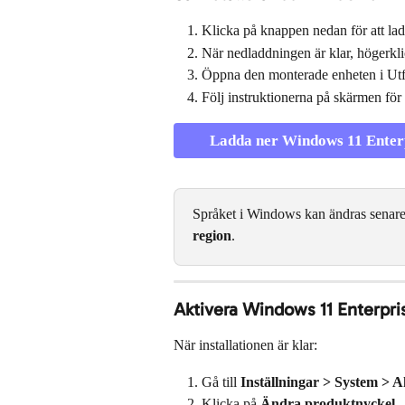
Klicka på knappen nedan för att ladd
När nedladdningen är klar, högerklic
Öppna den monterade enheten i Utf
Följ instruktionerna på skärmen för a
Ladda ner Windows 11 Enterp
Språket i Windows kan ändras senare
region
.
Aktivera Windows 11 Enterpri
När installationen är klar:
Gå till 
Inställningar > System > A
Klicka på 
Ändra produktnyckel
.