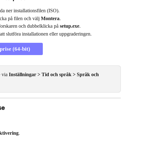
a ner installationsfilen (ISO).
ka på filen och välj 
Montera
.
orskaren och dubbelklicka på 
setup.exe
.
tt slutföra installationen eller uppgraderingen.
rise (64-bit)
 via 
Inställningar > Tid och språk > Språk och 
se
ktivering
.