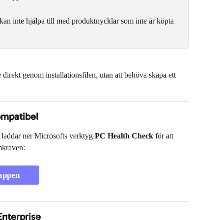
an inte hjälpa till med produktnycklar som inte är köpta 
irekt genom installationsfilen, utan att behöva skapa ett 
ompatibel
 laddar ner Microsofts verktyg 
PC Health Check
 för att 
mkraven:
appen
Enterprise