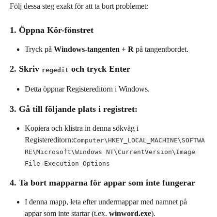
Följ dessa steg exakt för att ta bort problemet:
1. Öppna Kör-fönstret
Tryck på 
Windows-tangenten + R
 på tangentbordet.
2. Skriv 
 och tryck Enter
regedit
Detta öppnar Registereditorn i Windows.
3. Gå till följande plats i registret:
Kopiera och klistra in denna sökväg i 
Registereditorn:
Computer\HKEY_LOCAL_MACHINE\SOFTWA
RE\Microsoft\Windows NT\CurrentVersion\Image 
File Execution Options
4. Ta bort mapparna för appar som inte fungerar
I denna mapp, leta efter undermappar med namnet på 
appar som inte startar (t.ex. 
winword.exe
).