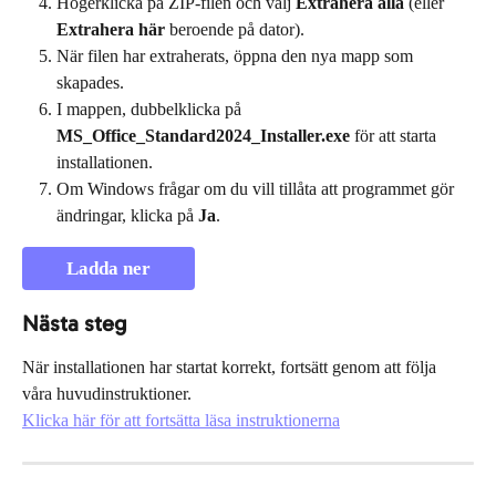
Högerklicka på ZIP-filen och välj 
Extrahera alla
 (eller 
Extrahera här
 beroende på dator).
När filen har extraherats, öppna den nya mapp som 
skapades.
I mappen, dubbelklicka på 
MS_Office_Standard2024_Installer.exe
 för att starta 
installationen.
Om Windows frågar om du vill tillåta att programmet gör 
ändringar, klicka på 
Ja
.
Ladda ner
Nästa steg
När installationen har startat korrekt, fortsätt genom att följa 
våra huvudinstruktioner.
Klicka här för att fortsätta läsa instruktionerna