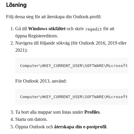
Lösning
Följ dessa steg för att återskapa din Outlook-profil:
Gå till 
Windows sökfältet
 och skriv 
 för att 
regedit
öppna Registereditorn.
Navigera till följande sökväg (för Outlook 2016, 2019 eller 
2021):
Computer\HKEY_CURRENT_USER\SOFTWARE\Microsoft\O
För Outlook 2013, använd:
Computer\HKEY_CURRENT_USER\SOFTWARE\Microsoft\O
Ta bort alla mappar som listas under 
Profiles
.
Starta om datorn.
Öppna Outlook och 
återskapa din e-postprofil
.