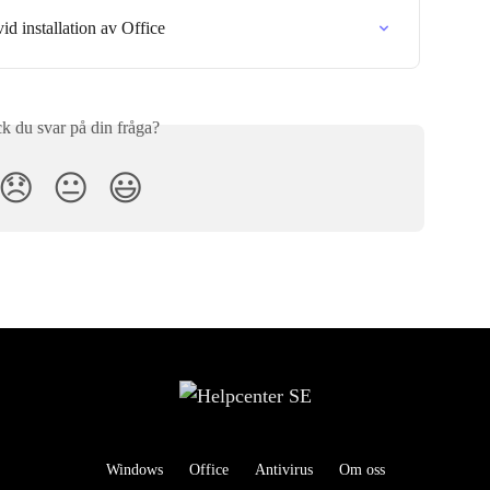
id installation av Office
ck du svar på din fråga?
😞
😐
😃
Windows
Office
Antivirus
Om oss