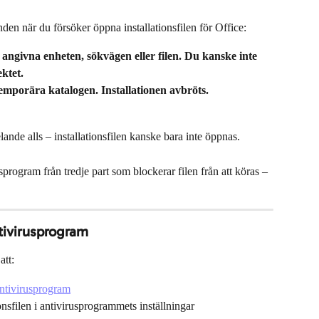
en när du försöker öppna installationsfilen för Office:
givna enheten, sökvägen eller filen. Du kanske inte 
ktet.
 temporära katalogen. Installationen avbröts.
ande alls – installationsfilen kanske bara inte öppnas.
usprogram från tredje part som blockerar filen från att köras – 
antivirusprogram
att:
 antivirusprogram
ionsfilen i antivirusprogrammets inställningar