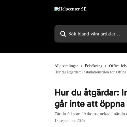
Hoppa till huvudinnehåll
Sök bland våra artiklar …
Alla samlingar
Felsökning
Office-fel
Hur du åtgärdar: Installationsfilen för Office
Hur du åtgärdar: In
går inte att öppna
Får du fel som ”Åtkomst nekad” när du öp
17 september 2025