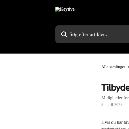
Spring videre til hovedindholdet
Søg efter artikler...
Alle samlinger
Tilbyd
Muligheder for
3. april 2025
Hvis du har br