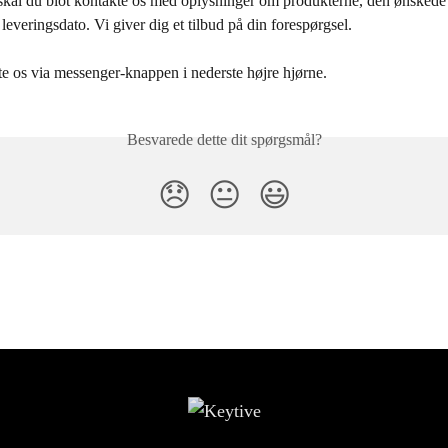
skal du blot kontakte os med oplysninger om produkterne, den ønsked
leveringsdato. Vi giver dig et tilbud på din forespørgsel.
e os via messenger-knappen i nederste højre hjørne.
Besvarede dette dit spørgsmål?
😞
😐
😃