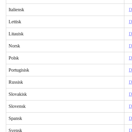
Italiensk
D
Lettisk
D
Litauisk
D
Norsk
D
Polsk
D
Portugisisk
D
Russisk
D
Slovakisk
D
Slovensk
D
Spansk
D
Svensk
D