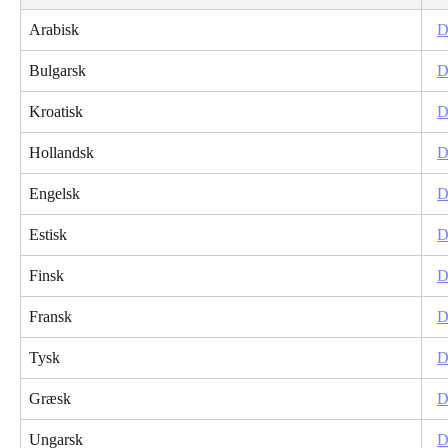
Arabisk
D
Bulgarsk
D
Kroatisk
D
Hollandsk
D
Engelsk
D
Estisk
D
Finsk
D
Fransk
D
Tysk
D
Græsk
D
Ungarsk
D