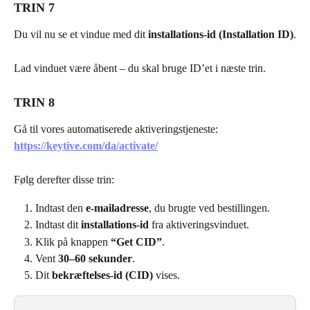
TRIN 7
Du vil nu se et vindue med dit 
installations-id (Installation ID)
.
Lad vinduet være åbent – du skal bruge ID’et i næste trin.
TRIN 8
Gå til vores automatiserede aktiveringstjeneste:
https://keytive.com/da/activate/
Følg derefter disse trin:
Indtast den 
e-mailadresse
, du brugte ved bestillingen.
Indtast dit 
installations-id
 fra aktiveringsvinduet.
Klik på knappen 
“Get CID”
.
Vent 
30–60 sekunder
.
Dit 
bekræftelses-id (CID)
 vises.