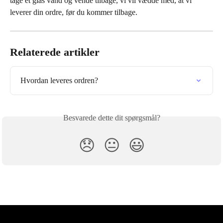
tage et glas vand og vende tilbage, vi vil vædde med, at vi 
leverer din ordre, før du kommer tilbage.
Relaterede artikler
Hvordan leveres ordren?
Besvarede dette dit spørgsmål?
😞
😐
😃