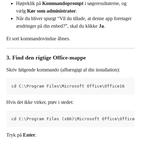
Højreklik på 
Kommandoprompt
 i søgeresultaterne, og 
vælg 
Kør som administrator
.
Når du bliver spurgt “Vil du tillade, at denne app foretager 
ændringer på din enhed?”, skal du klikke 
Ja
.
Et sort kommandovindue åbnes.
3. Find den rigtige Office-mappe
Skriv følgende kommando (afhængigt af din installation):
cd C:\Program Files\Microsoft Office\Office16
Hvis det ikke virker, prøv i stedet:
cd C:\Program Files (x86)\Microsoft Office\Office16
Tryk på 
Enter
.