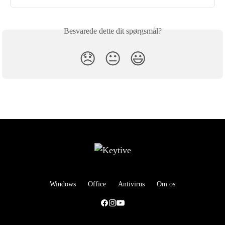
Besvarede dette dit spørgsmål?
😞
😐
😃
Windows
Office
Antivirus
Om os