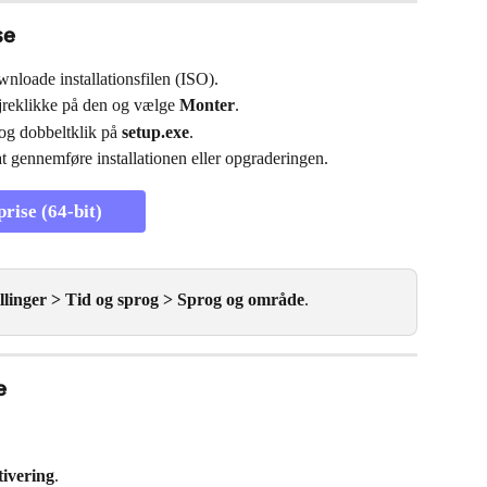
se
nloade installationsfilen (ISO).
jreklikke på den og vælge 
Monter
.
og dobbeltklik på 
setup.exe
.
 gennemføre installationen eller opgraderingen.
ise (64-bit)
illinger > Tid og sprog > Sprog og område
.
e
tivering
.