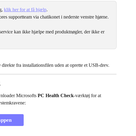
, 
klik her for at få hjælp
.
ores supportteam via chatikonet i nederste venstre hjørne.
ervice kan ikke hjælpe med produktnøgler, der ikke er 
irekte fra installationsfilen uden at oprette et USB-drev.
l
wnloader Microsofts 
PC Health Check
-værktøj for at 
ystemkravene:
appen