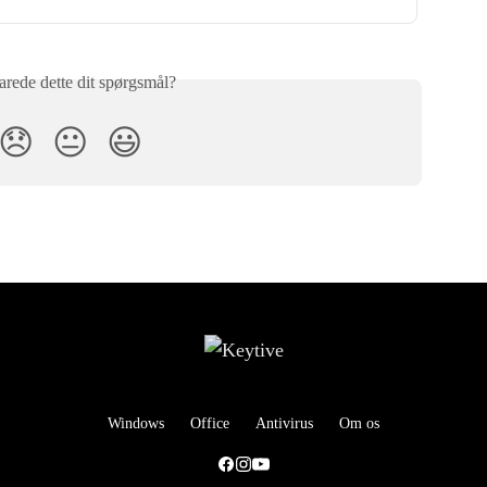
rede dette dit spørgsmål?
😞
😐
😃
Windows
Office
Antivirus
Om os