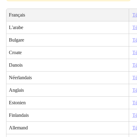
Français
Té
L'arabe
Té
Bulgare
Té
Croate
Té
Danois
Té
Néerlandais
Té
Anglais
Té
Estonien
Té
Finlandais
Té
Allemand
Té