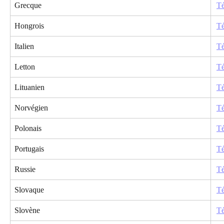
Grecque
Té
Hongrois
Té
Italien
Té
Letton
Té
Lituanien
Té
Norvégien
Té
Polonais
Té
Portugais
Té
Russie
Té
Slovaque
Té
Slovène
Té