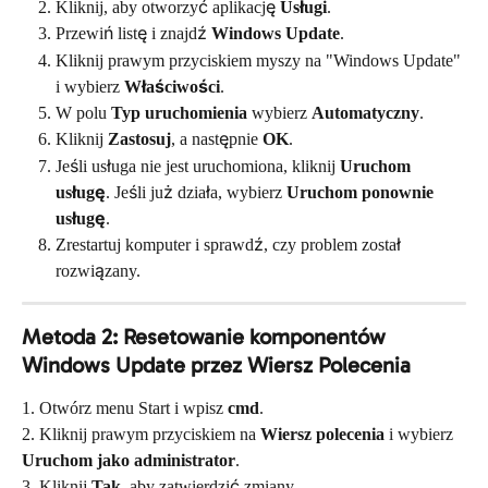
Kliknij, aby otworzyć aplikację 
Usługi
.
Przewiń listę i znajdź 
Windows Update
.
Kliknij prawym przyciskiem myszy na "Windows Update" 
i wybierz 
Właściwości
.
W polu 
Typ uruchomienia
 wybierz 
Automatyczny
.
Kliknij 
Zastosuj
, a następnie 
OK
.
Jeśli usługa nie jest uruchomiona, kliknij 
Uruchom 
usługę
. Jeśli już działa, wybierz 
Uruchom ponownie 
usługę
.
Zrestartuj komputer i sprawdź, czy problem został 
rozwiązany.
Metoda 2: Resetowanie komponentów 
Windows Update przez Wiersz Polecenia
1. Otwórz menu Start i wpisz 
cmd
.
2. Kliknij prawym przyciskiem na 
Wiersz polecenia
 i wybierz 
Uruchom jako administrator
.
3. Kliknij 
Tak
, aby zatwierdzić zmiany.