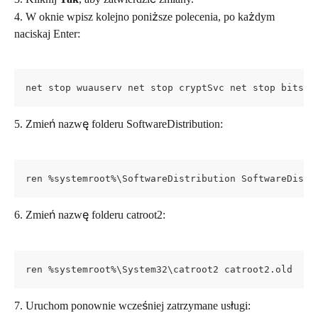
4. W oknie wpisz kolejno poniższe polecenia, po każdym 
naciskaj Enter:
net stop wuauserv net stop cryptSvc net stop bits
5. Zmień nazwę folderu SoftwareDistribution:
ren %systemroot%\SoftwareDistribution SoftwareDistr
6. Zmień nazwę folderu catroot2:
ren %systemroot%\System32\catroot2 catroot2.old
7. Uruchom ponownie wcześniej zatrzymane usługi: