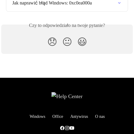
Jak naprawić błąd Windows: 0xc0ea000a
Czy to odpowiedziało na twoje pytanie?
😞
😐
😃
Windows
Office
Antywirus
O nas