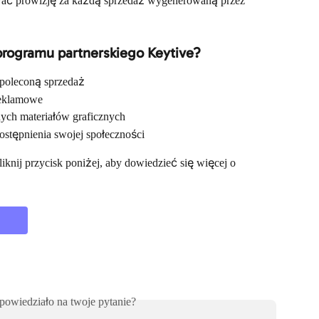
ywać prowizję za każdą sprzedaż wygenerowaną przez 
programu partnerskiego Keytive?
poleconą sprzedaż
reklamowe
ych materiałów graficznych
stępnienia swojej społeczności
liknij przycisk poniżej, aby dowiedzieć się więcej o 
powiedziało na twoje pytanie?