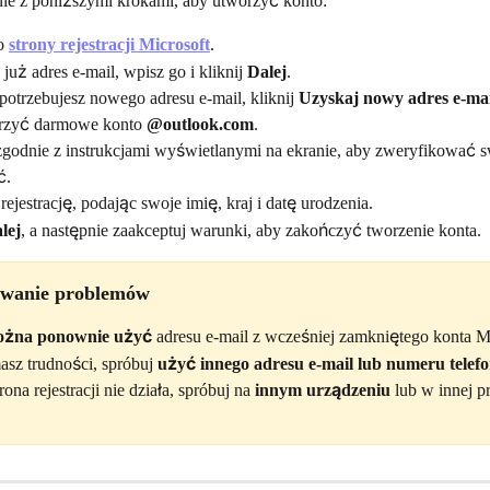
ie z poniższymi krokami, aby utworzyć konto:
o 
strony rejestracji Microsoft
.
 już adres e-mail, wpisz go i kliknij 
Dalej
.
 potrzebujesz nowego adresu e-mail, kliknij 
Uzyskaj nowy adres e-mai
rzyć darmowe konto 
@outlook.com
.
zgodnie z instrukcjami wyświetlanymi na ekranie, aby zweryfikować 
ć.
rejestrację, podając swoje imię, kraj i datę urodzenia.
lej
, a następnie zaakceptuj warunki, aby zakończyć tworzenie konta.
wanie problemów
ożna ponownie użyć
 adresu e-mail z wcześniej zamkniętego konta Mi
asz trudności, spróbuj 
użyć innego adresu e-mail lub numeru telef
trona rejestracji nie działa, spróbuj na 
innym urządzeniu
 lub w innej p