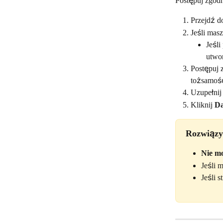
Postępuj zgodn
Przejdź d
Jeśli masz
Jeśli
utwo
Postępuj 
tożsamoś
Uzupełnij 
Kliknij 
Da
Rozwiązy
Nie m
Jeśli m
Jeśli s