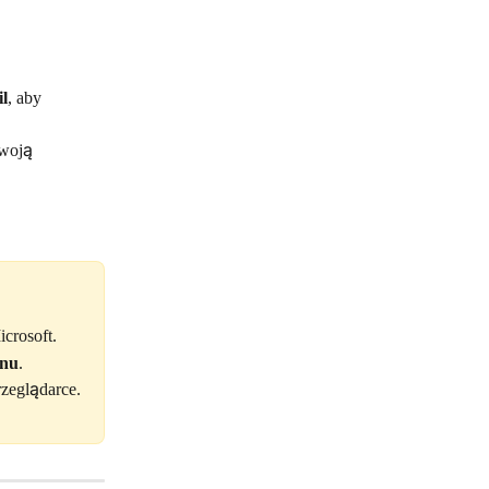
l
, aby 
swoją 
crosoft.
onu
.
rzeglądarce.