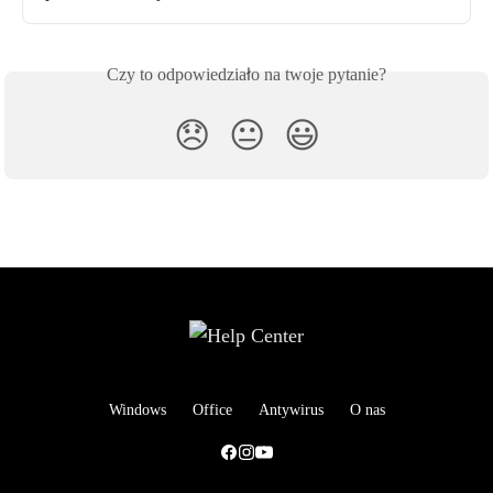
Czy to odpowiedziało na twoje pytanie?
😞
😐
😃
Windows
Office
Antywirus
O nas