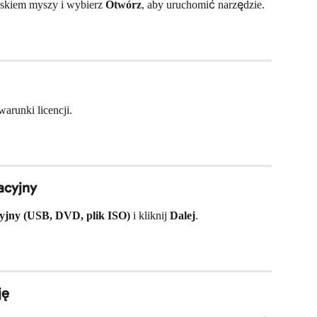
iskiem myszy i wybierz 
Otwórz
, aby uruchomić narzędzie.
warunki licencji.
acyjny
cyjny (USB, DVD, plik ISO)
 i kliknij 
Dalej
.
ję