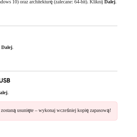
ws 10) oraz architekturę (zalecane: 64-bit). Kliknij 
Dalej
.
 
Dalej
.
 USB
alej
.
e zostaną usunięte – wykonaj wcześniej kopię zapasową!