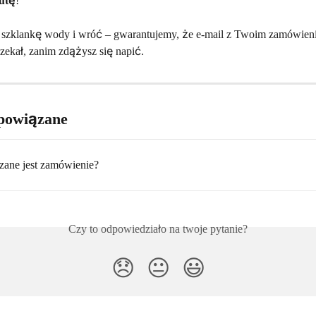
utę
!
o szklankę wody i wróć – gwarantujemy, że e-mail z Twoim zamówien
czekał, zanim zdążysz się napić.
powiązane
czane jest zamówienie?
Czy to odpowiedziało na twoje pytanie?
😞
😐
😃