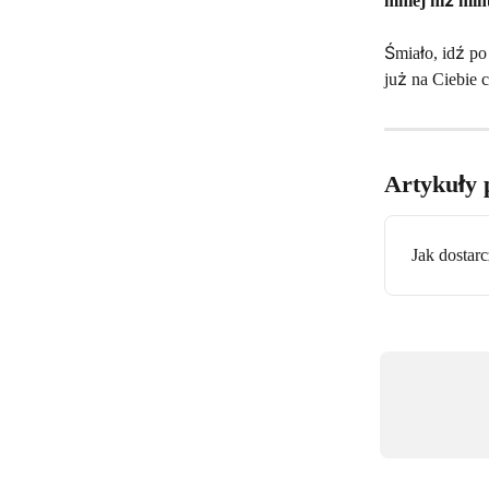
mniej niż min
Śmiało, idź p
już na Ciebie 
Artykuły 
Jak dostar