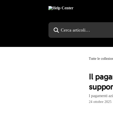
Vai al contenuto principale
Cerca articoli…
Tutte le collezio
Il pag
suppor
I pagamenti azi
24 ottobre 2025