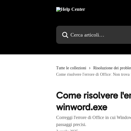
Vai al contenuto principale
Cerca articoli…
Tutte le collezioni
Risoluzione dei probl
Come risolvere l'errore di Office: Non trov
Come risolvere l'e
winword.exe
Correggi l'errore di Office in cui Wind
passaggi precisi.