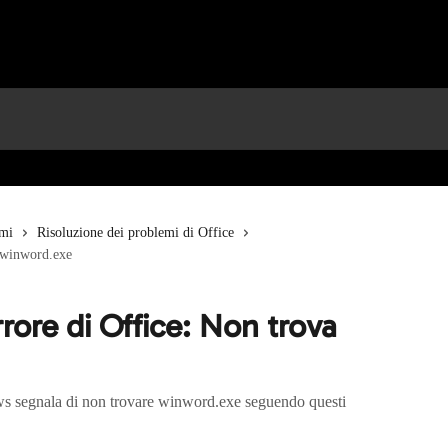
emi
Risoluzione dei problemi di Office
a winword.exe
rrore di Office: Non trova
ows segnala di non trovare winword.exe seguendo questi