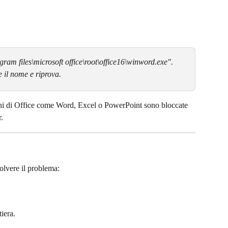
ram files\microsoft office\root\office16\winword.exe". 
e il nome e riprova.
ioni di Office come Word, Excel o PowerPoint sono bloccate 
r.
olvere il problema:
tiera.